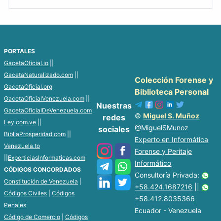
PORTALES
GacetaOficial.io
||
GacetaNaturalizado.com
||
Colección Forense y
GacetaOficial.org
Biblioteca Personal
GacetaOficialVenezuela.com
||
Nuestras
GacetaOficialDeVenezuela.com
©
Miguel S. Muñoz
redes
Ley.com.ve
||
@MiguelSMunoz
sociales
BibliaProsperidad.com
||
Experto en Informática
Venezuela.to
Forense y Peritaje
||
ExperticiasInformaticas.com
Informático
CÓDIGOS CONCORDADOS
Consultoría Privada:
Constitución de Venezuela
|
+58.424.1687216
||
Códigos Civiles
|
Códigos
+58.412.8035366
Penales
Ecuador - Venezuela
Código de Comercio
|
Códigos