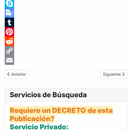
LinkedIn
Skype
Google
Translate
Tumblr
Pinterest
Reddit
Copy
Link
Email
Artículo anterior: Gaceta Oficial de Venezuela #29446 del sábad
Artículo siguie
Anterior
Siguiente
Servicios de Búsqueda
Requiere un DECRETO de esta
Publicación?
Servicio Privado: