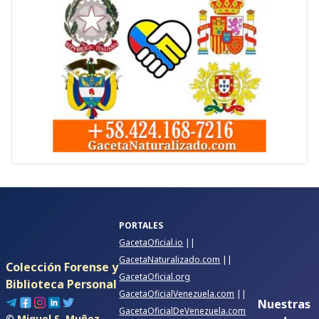
PORTALES
GacetaOficial.io
||
GacetaNaturalizado.com
||
Colección Forense y
GacetaOficial.org
Biblioteca Personal
GacetaOficialVenezuela.com
||
Nuestras
GacetaOficialDeVenezuela.com
©
Miguel S. Muñoz