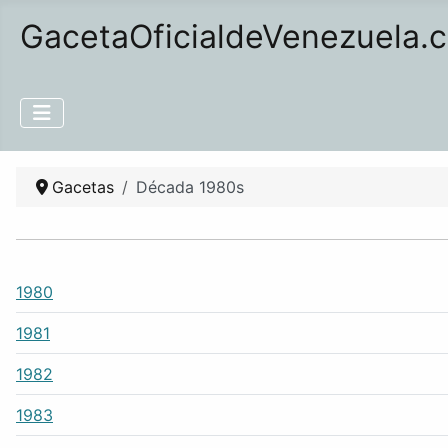
GacetaOficialdeVenezuela.
Gacetas
Década 1980s
1980
1981
1982
1983