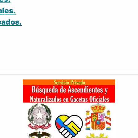
ales.
sados.