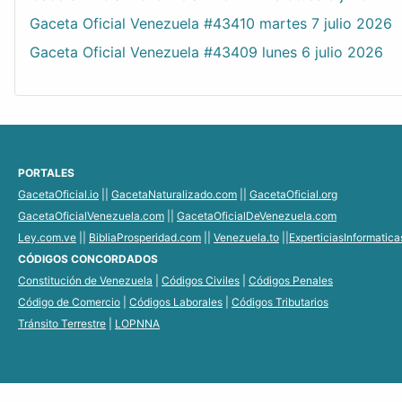
Gaceta Oficial Venezuela #43410 martes 7 julio 2026
Gaceta Oficial Venezuela #43409 lunes 6 julio 2026
PORTALES
GacetaOficial.io
||
GacetaNaturalizado.com
||
GacetaOficial.org
GacetaOficialVenezuela.com
||
GacetaOficialDeVenezuela.com
Ley.com.ve
||
BibliaProsperidad.com
||
Venezuela.to
||
ExperticiasInformatic
CÓDIGOS CONCORDADOS
Constitución de Venezuela
|
Códigos Civiles
|
Códigos Penales
Código de Comercio
|
Códigos Laborales
|
Códigos Tributarios
Tránsito Terrestre
|
LOPNNA