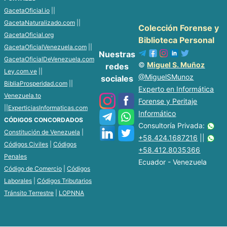
GacetaOficial.io
||
GacetaNaturalizado.com
||
Colección Forense y
GacetaOficial.org
Biblioteca Personal
GacetaOficialVenezuela.com
||
Nuestras
GacetaOficialDeVenezuela.com
©
Miguel S. Muñoz
redes
Ley.com.ve
||
@MiguelSMunoz
sociales
BibliaProsperidad.com
||
Experto en Informática
Venezuela.to
Forense y Peritaje
||
ExperticiasInformaticas.com
Informático
CÓDIGOS CONCORDADOS
Consultoría Privada:
Constitución de Venezuela
|
+58.424.1687216
||
Códigos Civiles
|
Códigos
+58.412.8035366
Penales
Ecuador - Venezuela
Código de Comercio
|
Códigos
Laborales
|
Códigos Tributarios
Tránsito Terrestre
|
LOPNNA