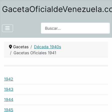
GacetaOficialdeVenezuela.
Buscar
Gacetas
Década 1940s
Gacetas Oficiales 1941
1942
1943
1944
1945