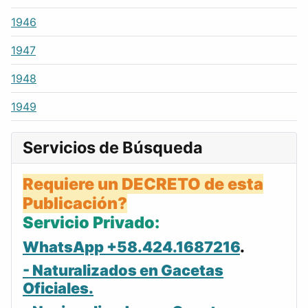
1946
1947
1948
1949
Servicios de Búsqueda
Requiere un DECRETO de esta
Publicación?
Servicio Privado:
WhatsApp +58.424.1687216
.
- Naturalizados en Gacetas
Oficiales.