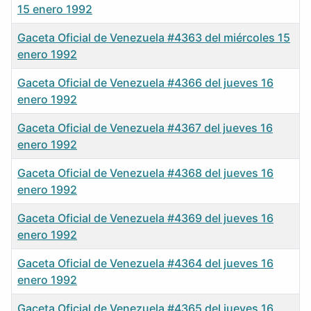
15 enero 1992
Gaceta Oficial de Venezuela #4363 del miércoles 15
enero 1992
Gaceta Oficial de Venezuela #4366 del jueves 16
enero 1992
Gaceta Oficial de Venezuela #4367 del jueves 16
enero 1992
Gaceta Oficial de Venezuela #4368 del jueves 16
enero 1992
Gaceta Oficial de Venezuela #4369 del jueves 16
enero 1992
Gaceta Oficial de Venezuela #4364 del jueves 16
enero 1992
Gaceta Oficial de Venezuela #4365 del jueves 16