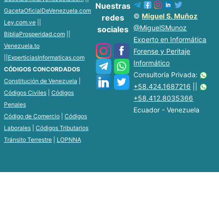
Nuestras
GacetaOficialDeVenezuela.com
©
Miguel S. Muñoz
redes
Ley.com.ve
||
@MiguelSMunoz
sociales
BibliaProsperidad.com
||
Experto en Informática
Venezuela.to
Forense y Peritaje
||
ExperticiasInformaticas.com
Informático
CÓDIGOS CONCORDADOS
Consultoría Privada:
Constitución de Venezuela
|
+58.424.1687216
||
Códigos Civiles
|
Códigos
+58.412.8035366
Penales
Ecuador - Venezuela
Código de Comercio
|
Códigos
Laborales
|
Códigos Tributarios
Tránsito Terrestre
|
LOPNNA