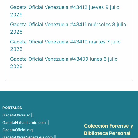
Gaceta Oficial Venezuela #43412 jueves 9 julio
2026
Gaceta Oficial Venezuela #43411 miércoles 8 julio
2026
Gaceta Oficial Venezuela #43410 martes 7 julio
2026
Gaceta Oficial Venezuela #43409 lunes 6 julio
2026
PORTALES
GacetaOficial.io
||
GacetaNaturalizado.com
||
Colección Forense y
GacetaOficial.org
Biblioteca Personal
GacetaOficialVenezuela.com
||