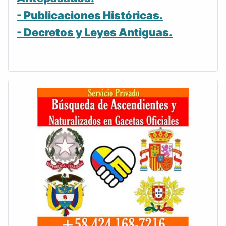
- Publicaciones Históricas.
- Decretos y Leyes Antiguas.