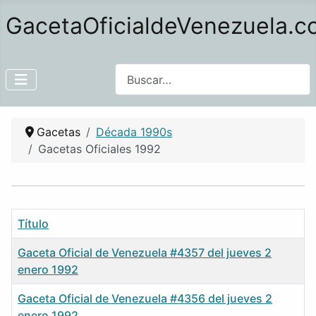
GacetaOficialdeVenezuela.
Buscar
Gacetas
Década 1990s
Gacetas Oficiales 1992
Título
Gaceta Oficial de Venezuela #4357 del jueves 2
enero 1992
Gaceta Oficial de Venezuela #4356 del jueves 2
enero 1992