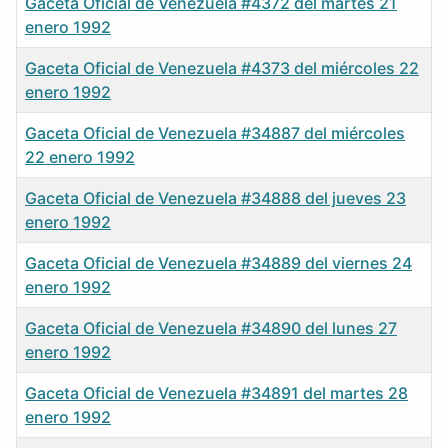
Gaceta Oficial de Venezuela #4372 del martes 21
enero 1992
Gaceta Oficial de Venezuela #4373 del miércoles 22
enero 1992
Gaceta Oficial de Venezuela #34887 del miércoles
22 enero 1992
Gaceta Oficial de Venezuela #34888 del jueves 23
enero 1992
Gaceta Oficial de Venezuela #34889 del viernes 24
enero 1992
Gaceta Oficial de Venezuela #34890 del lunes 27
enero 1992
Gaceta Oficial de Venezuela #34891 del martes 28
enero 1992