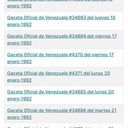
enero 1992
Gaceta Oficial de Venezuela #34883 del jueves 16
enero 1992
Gaceta Oficial de Venezuela #34884 del viernes 17
enero 1992
Gaceta Oficial de Venezuela #4370 del viernes 17
enero 1992
Gaceta Oficial de Venezuela #4371 del lunes 20
enero 1992
Gaceta Oficial de Venezuela #34885 del lunes 20
enero 1992
Gaceta Oficial de Venezuela #34886 del martes 21
enero 1992