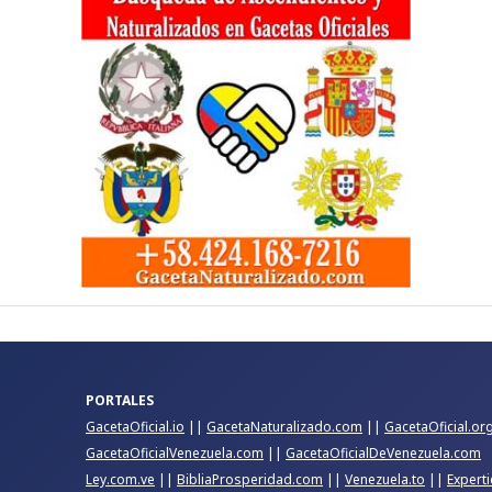
PORTALES
GacetaOficial.io
||
GacetaNaturalizado.com
||
GacetaOficial.or
GacetaOficialVenezuela.com
||
GacetaOficialDeVenezuela.com
Ley.com.ve
||
BibliaProsperidad.com
||
Venezuela.to
||
Expert