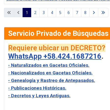
Gacetas
1
2
3
4
5
6
7
8
Servicio Privado de Búsquedas
Requiere ubicar un DECRETO?
WhatsApp +58.424.1687216
.
- Naturalizados en Gacetas Oficiales.
- Nacionalizados en Gacetas Oficiales.
- Genealogía y Rastreo de Antepasados.
- Publicaciones Históricas.
- Decretos y Leyes Antiguas.