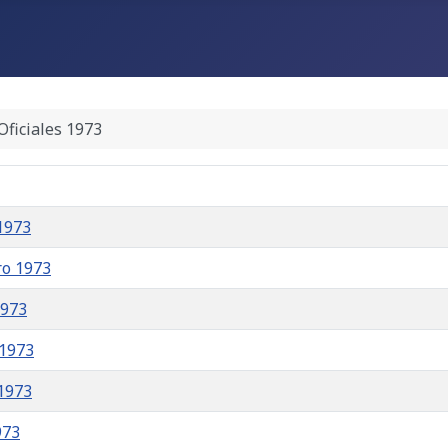
Oficiales 1973
1973
ro 1973
1973
 1973
 1973
973