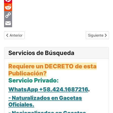
Pinterest
Reddit
Copy
Link
Email
Artículo anterior: Gaceta Oficial de Venezuela #21275 del marte
Artículo siguie
Anterior
Siguiente
Servicios de Búsqueda
Requiere un DECRETO de esta
Publicación?
Servicio Privado:
WhatsApp +58.424.1687216
.
- Naturalizados en Gacetas
Oficiales.