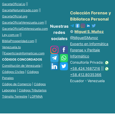
GacetaOficial.io
||
GacetaNaturalizado.com
||
Colección Forense y
GacetaOficial.org
Biblioteca Personal
GacetaOficialVenezuela.com
||
Nuestras
GacetaOficialDeVenezuela.com
©
Miguel S. Muñoz
redes
Ley.com.ve
||
@MiguelSMunoz
sociales
BibliaProsperidad.com
||
Experto en Informática
Venezuela.to
Forense y Peritaje
||
ExperticiasInformaticas.com
Informático
CÓDIGOS CONCORDADOS
Consultoría Privada:
Constitución de Venezuela
|
+58.424.1687216
||
Códigos Civiles
|
Códigos
+58.412.8035366
Penales
Ecuador - Venezuela
Código de Comercio
|
Códigos
Laborales
|
Códigos Tributarios
Tránsito Terrestre
|
LOPNNA