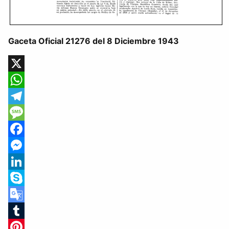
Gaceta Oficial 21276 del 8 Diciembre 1943
X
WhatsApp
Telegram
Message
Facebook
Messenger
LinkedIn
Skype
Google
Translate
Tumblr