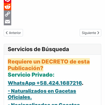
Pinterest
Reddit
Copy
Link
Email
Artículo anterior: Gaceta Oficial de Venezuela #23432 del miérc
Artículo siguie
Anterior
Siguiente
Servicios de Búsqueda
Requiere un DECRETO de esta
Publicación?
Servicio Privado:
WhatsApp +58.424.1687216
.
- Naturalizados en Gacetas
Oficiales.