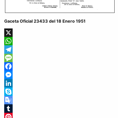
Gaceta Oficial 23433 del 18 Enero 1951
X
WhatsApp
Telegram
Message
Facebook
Messenger
LinkedIn
Skype
Google
Translate
Tumblr