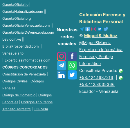
GacetaOficial.io
||
GacetaNaturalizado.com
||
Colección Forense y
GacetaOficial.org
Biblioteca Personal
GacetaOficialVenezuela.com
||
Nuestras
GacetaOficialDeVenezuela.com
©
Miguel S. Muñoz
redes
Ley.com.ve
||
@MiguelSMunoz
sociales
BibliaProsperidad.com
||
Experto en Informática
Venezuela.to
Forense y Peritaje
||
ExperticiasInformaticas.com
Informático
CÓDIGOS CONCORDADOS
Consultoría Privada:
Constitución de Venezuela
|
+58.424.1687216
||
Códigos Civiles
|
Códigos
+58.412.8035366
Penales
Ecuador - Venezuela
Código de Comercio
|
Códigos
Laborales
|
Códigos Tributarios
Tránsito Terrestre
|
LOPNNA