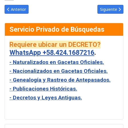
Link
Email
Artículo anterior: Gaceta Oficial de Venezuela #23439 del jueves
Artículo sigui
Anterior
Siguiente
Servicio Privado de Búsquedas
Requiere ubicar un DECRETO?
WhatsApp +58.424.1687216
.
- Naturalizados en Gacetas Oficiales.
- Nacionalizados en Gacetas Oficiales.
- Genealogía y Rastreo de Antepasados.
- Publicaciones Históricas.
- Decretos y Leyes Antiguas.