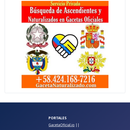
PORTALES
GacetaOficial.io
||