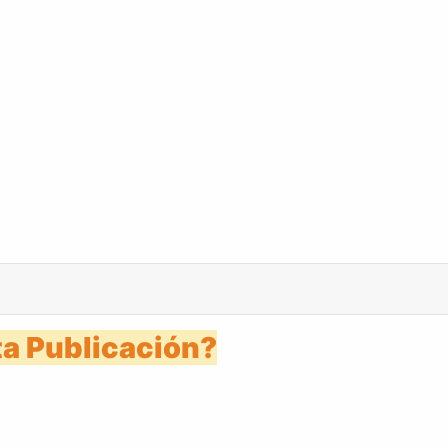
s 16 febrero 1951
a Publicación?