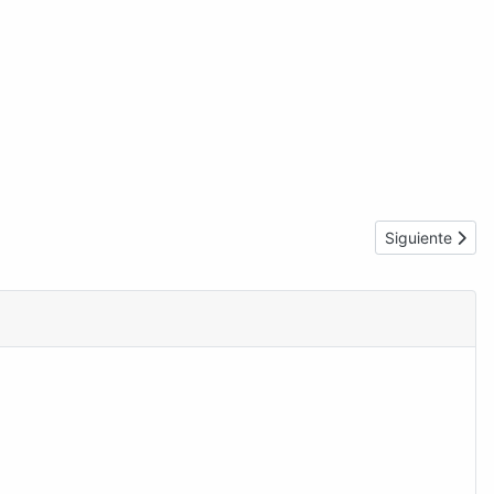
Artículo siguie
Siguiente