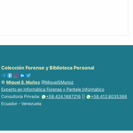
Colección Forense y Biblioteca Personal
©
Miguel S. Muñoz
@MiguelSMunoz
Experto en Informática Forense y Peritaje Informático
Consultoría Privada:
+58.424.1687216
||
+58.412.8035366
Ecuador - Venezuela