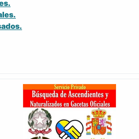
es.
ales.
sados.