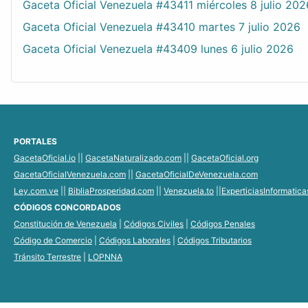
Gaceta Oficial Venezuela #43411 miércoles 8 julio 202
Gaceta Oficial Venezuela #43410 martes 7 julio 2026
Gaceta Oficial Venezuela #43409 lunes 6 julio 2026
PORTALES
GacetaOficial.io
||
GacetaNaturalizado.com
||
GacetaOficial.org
GacetaOficialVenezuela.com
||
GacetaOficialDeVenezuela.com
Ley.com.ve
||
BibliaProsperidad.com
||
Venezuela.to
||
ExperticiasInformatic
CÓDIGOS CONCORDADOS
Constitución de Venezuela
|
Códigos Civiles
|
Códigos Penales
Código de Comercio
|
Códigos Laborales
|
Códigos Tributarios
Tránsito Terrestre
|
LOPNNA