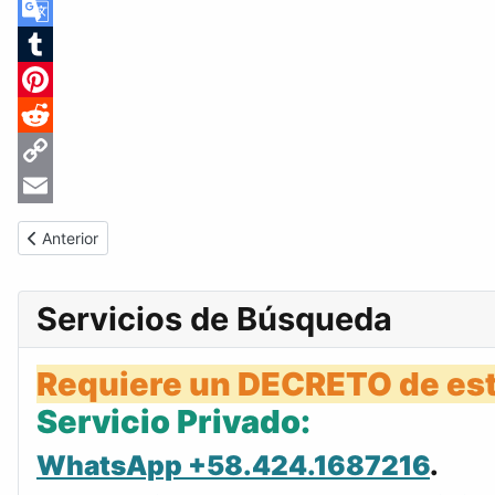
Skype
Google
Translate
Tumblr
Pinterest
Reddit
Copy
Link
Email
Artículo anterior: Gaceta Oficial de Venezuela #23458 del vierne
Anterior
Servicios de Búsqueda
Requiere un DECRETO de est
Servicio Privado:
WhatsApp +58.424.1687216
.