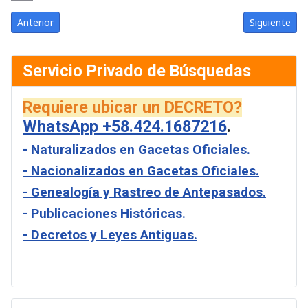
Link
Email
Artículo anterior: Gaceta Oficial de Venezuela #24661 del miérco
Artículo sigu
Anterior
Siguiente
Servicio Privado de Búsquedas
Requiere ubicar un DECRETO?
WhatsApp +58.424.1687216
.
- Naturalizados en Gacetas Oficiales.
- Nacionalizados en Gacetas Oficiales.
- Genealogía y Rastreo de Antepasados.
- Publicaciones Históricas.
- Decretos y Leyes Antiguas.