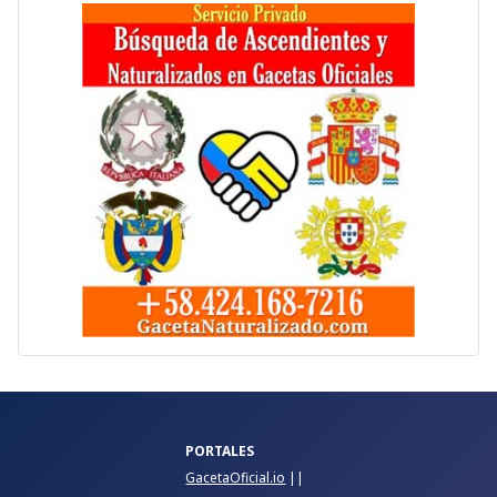
PORTALES
GacetaOficial.io
||