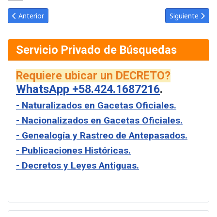
Link
Email
Artículo anterior: Gaceta Oficial de Venezuela #24816 del lunes 
Artículo sigui
Anterior
Siguiente
Servicio Privado de Búsquedas
Requiere ubicar un DECRETO?
WhatsApp +58.424.1687216
.
- Naturalizados en Gacetas Oficiales.
- Nacionalizados en Gacetas Oficiales.
- Genealogía y Rastreo de Antepasados.
- Publicaciones Históricas.
- Decretos y Leyes Antiguas.