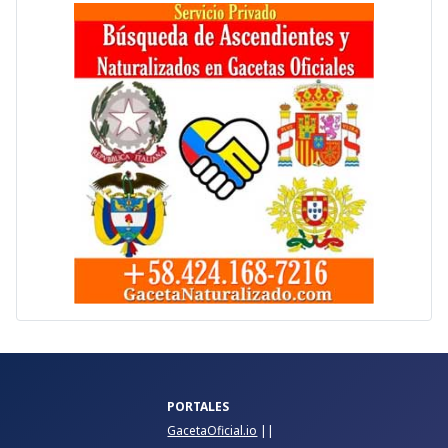
PORTALES
GacetaOficial.io
||