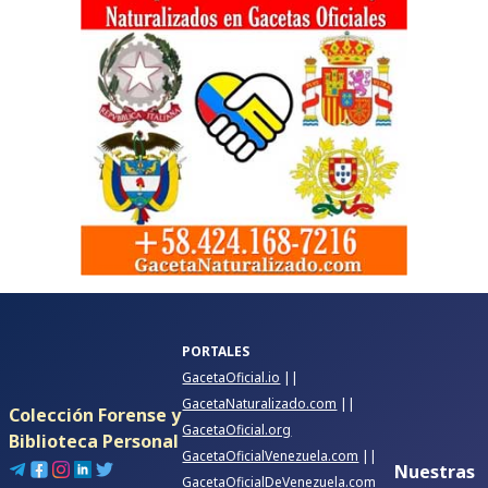
PORTALES
GacetaOficial.io
||
GacetaNaturalizado.com
||
Colección Forense y
GacetaOficial.org
Biblioteca Personal
GacetaOficialVenezuela.com
||
Nuestras
GacetaOficialDeVenezuela.com