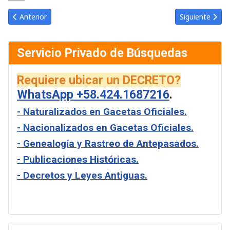
Link
Email
Artículo anterior: Gaceta Oficial de Venezuela #1178 del viernes 
Artículo sigui
Anterior
Siguiente
Servicio Privado de Búsquedas
Requiere ubicar un DECRETO?
WhatsApp +58.424.1687216
.
- Naturalizados en Gacetas Oficiales.
- Nacionalizados en Gacetas Oficiales.
- Genealogía y Rastreo de Antepasados.
- Publicaciones Históricas.
- Decretos y Leyes Antiguas.