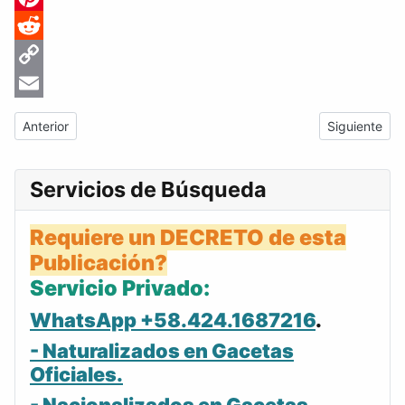
Pinterest
Reddit
Copy
Link
Email
Artículo anterior: Gaceta Oficial de Venezuela #1179 del jueves 
Artículo sigu
Anterior
Siguiente
Servicios de Búsqueda
Requiere un DECRETO de esta
Publicación?
Servicio Privado:
WhatsApp +58.424.1687216
.
- Naturalizados en Gacetas
Oficiales.