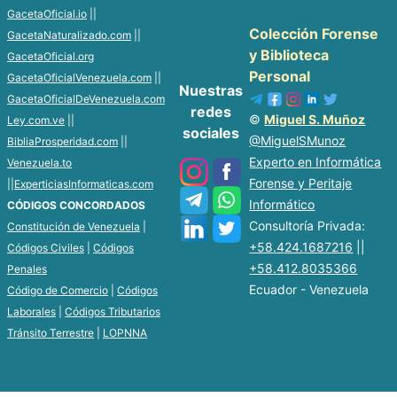
GacetaOficial.io
||
Colección Forense
GacetaNaturalizado.com
||
y Biblioteca
GacetaOficial.org
Personal
GacetaOficialVenezuela.com
||
Nuestras
GacetaOficialDeVenezuela.com
redes
©
Miguel S. Muñoz
Ley.com.ve
||
sociales
@MiguelSMunoz
BibliaProsperidad.com
||
Experto en Informática
Venezuela.to
Forense y Peritaje
||
ExperticiasInformaticas.com
Informático
CÓDIGOS CONCORDADOS
Consultoría Privada:
Constitución de Venezuela
|
+58.424.1687216
||
Códigos Civiles
|
Códigos
+58.412.8035366
Penales
Ecuador - Venezuela
Código de Comercio
|
Códigos
Laborales
|
Códigos Tributarios
Tránsito Terrestre
|
LOPNNA