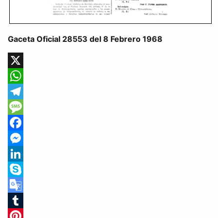
Gaceta Oficial 28553 del 8 Febrero 1968
X
WhatsApp
Telegram
Message
Facebook
Messenger
LinkedIn
Skype
Google
Translate
Tumblr