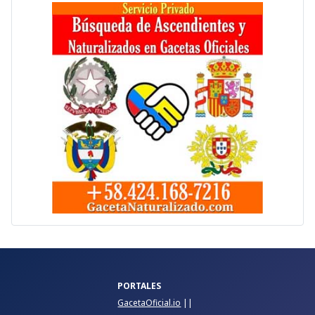
PORTALES
GacetaOficial.io
||