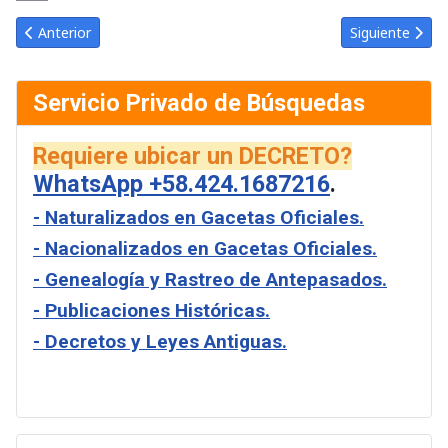
Link
Email
Artículo anterior: Gaceta Oficial de Venezuela #1180 del martes 
Artículo siguie
Anterior
Siguiente
Servicio Privado de Búsquedas
Requiere ubicar un DECRETO?
WhatsApp +58.424.1687216
.
- Naturalizados en Gacetas Oficiales.
- Nacionalizados en Gacetas Oficiales.
- Genealogía y Rastreo de Antepasados.
- Publicaciones Históricas.
- Decretos y Leyes Antiguas.