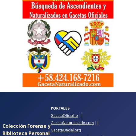
PORTALES
GacetaOficial.io
||
GacetaNaturalizado.com
||
Colección Forense y
GacetaOficial.org
Biblioteca Personal