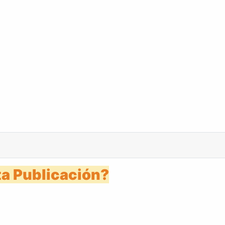
s 28 enero 1988
a Publicación?