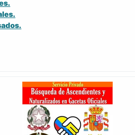
es.
ales.
sados.