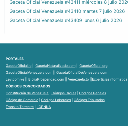
Gaceta Oficial Venezuela #43411 miércoles 8 julio 202
Gaceta Oficial Venezuela #43410 martes 7 julio 2026
Gaceta Oficial Venezuela #43409 lunes 6 julio 2026
PORTALES
GacetaOficial.io
||
GacetaNaturalizado.com
||
GacetaOficial.org
GacetaOficialVenezuela.com
||
GacetaOficialDeVenezuela.com
Ley.com.ve
||
BibliaProsperidad.com
||
Venezuela.to
||
ExperticiasInformatic
CÓDIGOS CONCORDADOS
Constitución de Venezuela
|
Códigos Civiles
|
Códigos Penales
Código de Comercio
|
Códigos Laborales
|
Códigos Tributarios
Tránsito Terrestre
|
LOPNNA