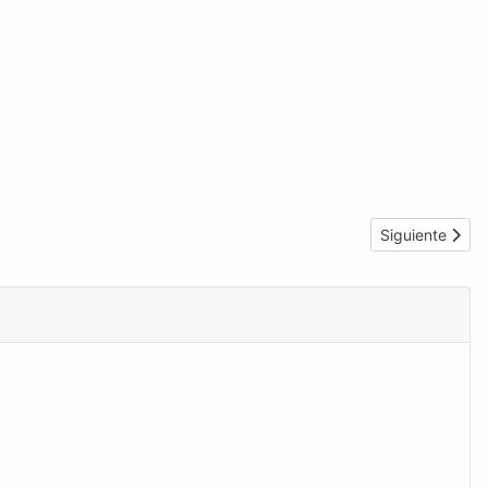
Artículo siguie
Siguiente