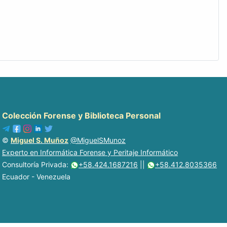
Colección Forense y Biblioteca Personal
©
Miguel S. Muñoz
@MiguelSMunoz
Experto en Informática Forense y Peritaje Informático
Consultoría Privada:
+58.424.1687216
||
+58.412.8035366
Ecuador - Venezuela