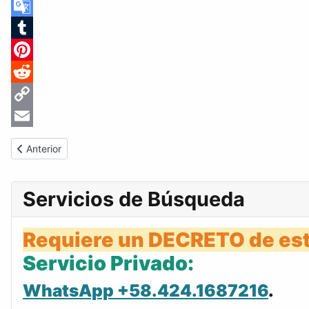
Skype
Google
Translate
Tumblr
Pinterest
Reddit
Copy
Link
Email
Artículo anterior: Gaceta Oficial de Venezuela #33895 del jueve
Anterior
Servicios de Búsqueda
Requiere un DECRETO de est
Servicio Privado:
WhatsApp +58.424.1687216
.