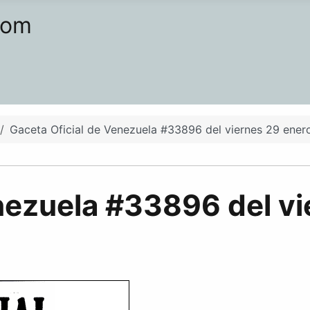
com
Gaceta Oficial de Venezuela #33896 del viernes 29 ener
nezuela #33896 del v