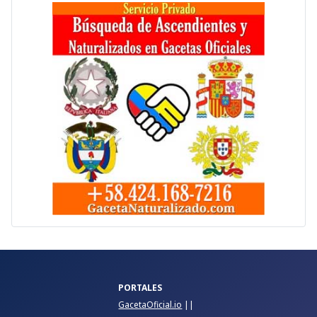
PORTALES
GacetaOficial.io
||