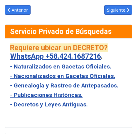
Link
Email
Artículo anterior: Gaceta Oficial de Venezuela #33916 del marte
Artículo sigui
Anterior
Siguiente
Servicio Privado de Búsquedas
Requiere ubicar un DECRETO?
WhatsApp +58.424.1687216
.
- Naturalizados en Gacetas Oficiales.
- Nacionalizados en Gacetas Oficiales.
- Genealogía y Rastreo de Antepasados.
- Publicaciones Históricas.
- Decretos y Leyes Antiguas.