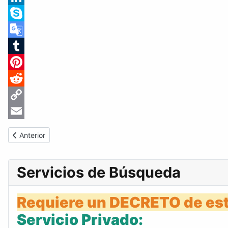
LinkedIn
Skype
Google
Translate
Tumblr
Pinterest
Reddit
Copy
Link
Email
Artículo anterior: Gaceta Oficial de Venezuela #34107 del lunes
Anterior
Servicios de Búsqueda
Requiere un DECRETO de est
Servicio Privado: