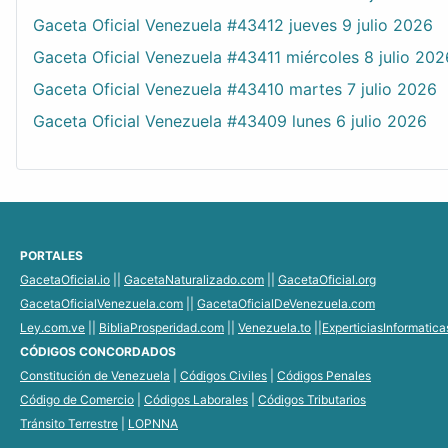
Gaceta Oficial Venezuela #43412 jueves 9 julio 2026
Gaceta Oficial Venezuela #43411 miércoles 8 julio 202
Gaceta Oficial Venezuela #43410 martes 7 julio 2026
Gaceta Oficial Venezuela #43409 lunes 6 julio 2026
PORTALES
GacetaOficial.io
||
GacetaNaturalizado.com
||
GacetaOficial.org
GacetaOficialVenezuela.com
||
GacetaOficialDeVenezuela.com
Ley.com.ve
||
BibliaProsperidad.com
||
Venezuela.to
||
ExperticiasInformatic
CÓDIGOS CONCORDADOS
Constitución de Venezuela
|
Códigos Civiles
|
Códigos Penales
Código de Comercio
|
Códigos Laborales
|
Códigos Tributarios
Tránsito Terrestre
|
LOPNNA