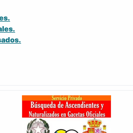
es.
ales.
sados.