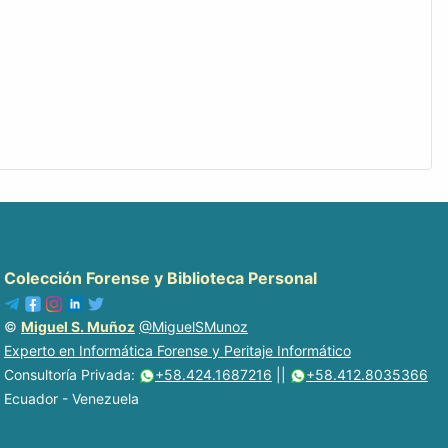
Colección Forense y Biblioteca Personal
©
Miguel S. Muñoz
@MiguelSMunoz
Experto en Informática Forense y Peritaje Informático
Consultoría Privada:
+58.424.1687216
||
+58.412.8035366
Ecuador - Venezuela