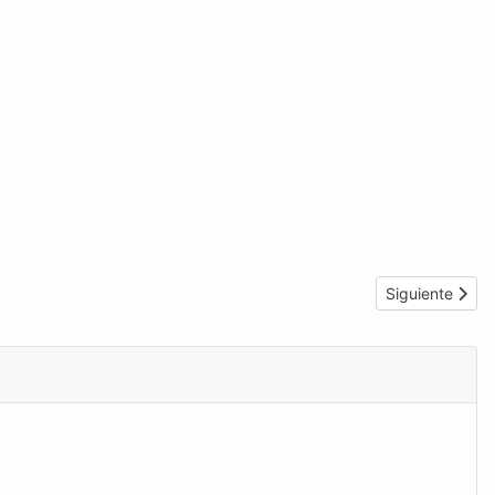
Artículo sigui
Siguiente