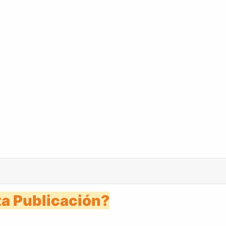
 5 diciembre 1988
a Publicación?