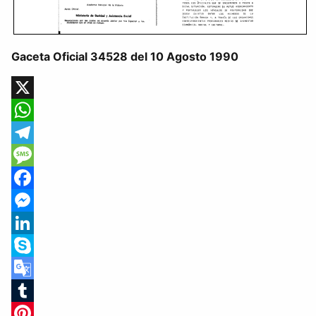
Gaceta Oficial 34528 del 10 Agosto 1990
X
WhatsApp
Telegram
Message
Facebook
Messenger
LinkedIn
Skype
Google
Translate
Tumblr