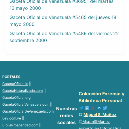
Gaceta Oficial de Venezuela #36951 del martes
16 mayo 2000
Gaceta Oficial de Venezuela #5465 del jueves 18
mayo 2000
Gaceta Oficial de Venezuela #5489 del viernes 22
septiembre 2000
PORTALES
GacetaOficial.io
||
GacetaNaturalizado.com
||
Colección Forense y
GacetaOficial.org
Biblioteca Personal
GacetaOficialVenezuela.com
||
Nuestras
GacetaOficialDeVenezuela.com
©
Miguel S. Muñoz
redes
Ley.com.ve
||
@MiguelSMunoz
sociales
BibliaProsperidad.com
||
Experto en Informática