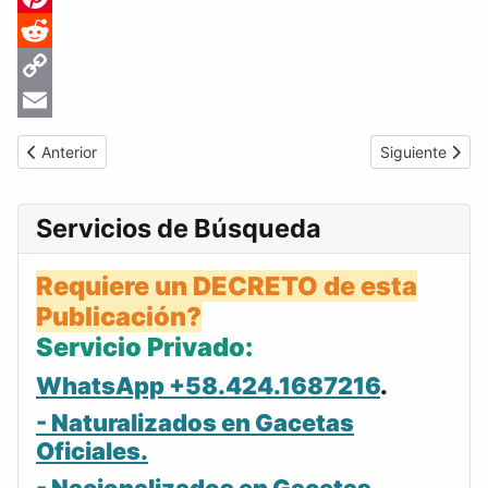
Pinterest
Reddit
Copy
Link
Email
Artículo anterior: Gaceta Oficial de Venezuela #34527 del jueve
Artículo sigui
Anterior
Siguiente
Servicios de Búsqueda
Requiere un DECRETO de esta
Publicación?
Servicio Privado:
WhatsApp +58.424.1687216
.
- Naturalizados en Gacetas
Oficiales.