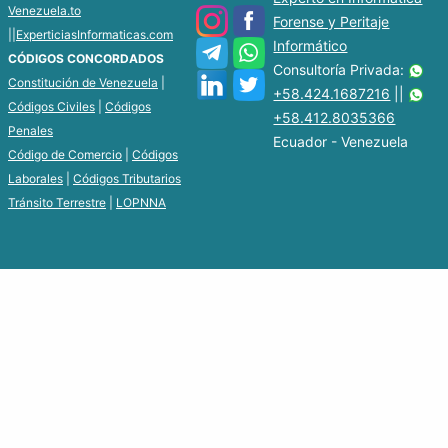
Venezuela.to
Forense y Peritaje
||
ExperticiasInformaticas.com
Informático
CÓDIGOS CONCORDADOS
Consultoría Privada:
Constitución de Venezuela
|
+58.424.1687216
||
Códigos Civiles
|
Códigos
+58.412.8035366
Penales
Ecuador - Venezuela
Código de Comercio
|
Códigos
Laborales
|
Códigos Tributarios
Tránsito Terrestre
|
LOPNNA