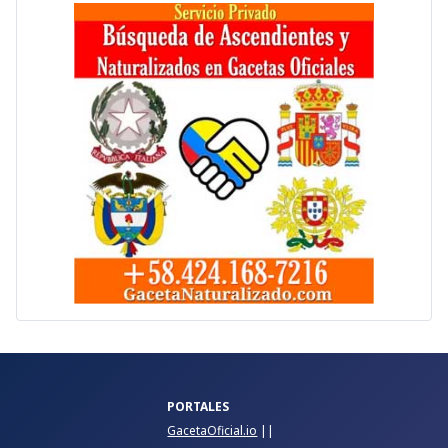
PORTALES
GacetaOficial.io
||