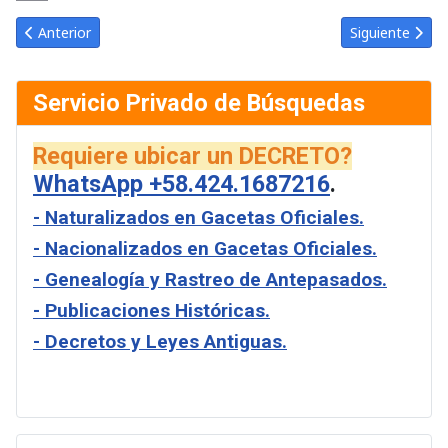
Link
Email
Artículo anterior: Gaceta Oficial de Venezuela #34637 del jueves
Artículo siguie
Anterior
Siguiente
Servicio Privado de Búsquedas
Requiere ubicar un DECRETO?
WhatsApp +58.424.1687216
.
- Naturalizados en Gacetas Oficiales.
- Nacionalizados en Gacetas Oficiales.
- Genealogía y Rastreo de Antepasados.
- Publicaciones Históricas.
- Decretos y Leyes Antiguas.