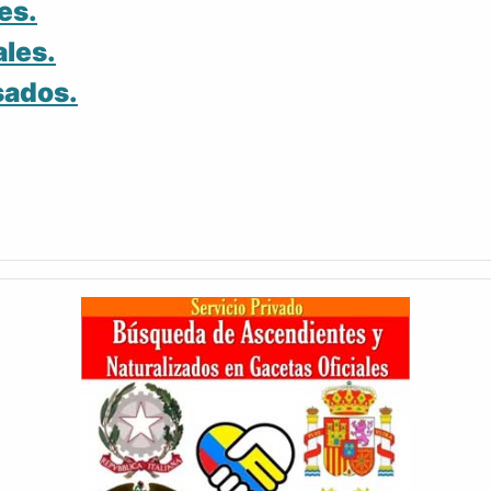
es.
ales.
sados.