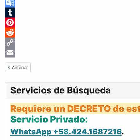
Skype
Google
Translate
Tumblr
Pinterest
Reddit
Copy
Link
Email
Artículo anterior: Gaceta Oficial de Venezuela #36930 del martes
Anterior
Servicios de Búsqueda
Requiere un DECRETO de est
Servicio Privado:
WhatsApp +58.424.1687216
.