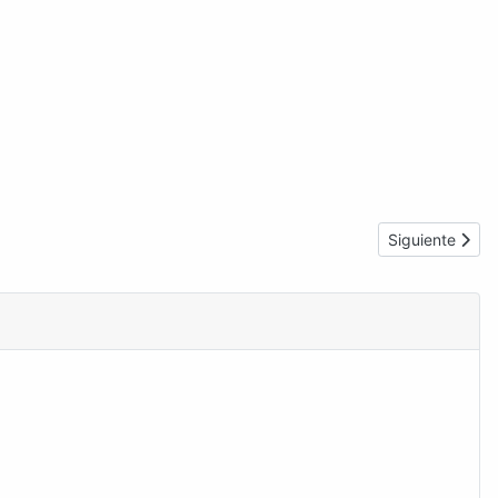
Artículo siguie
Siguiente