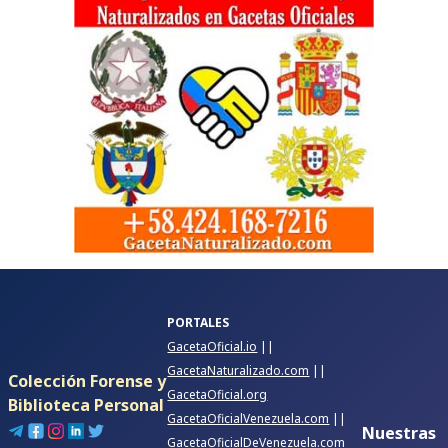
PORTALES
GacetaOficial.io
||
GacetaNaturalizado.com
||
Colección Forense y
GacetaOficial.org
Biblioteca Personal
GacetaOficialVenezuela.com
||
Nuestras
GacetaOficialDeVenezuela.com