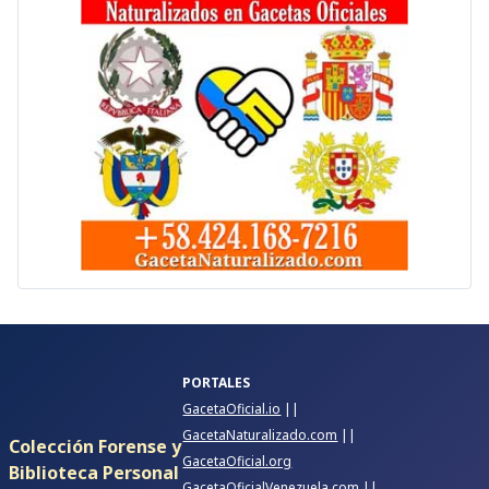
PORTALES
GacetaOficial.io
||
GacetaNaturalizado.com
||
Colección Forense y
GacetaOficial.org
Biblioteca Personal
GacetaOficialVenezuela.com
||