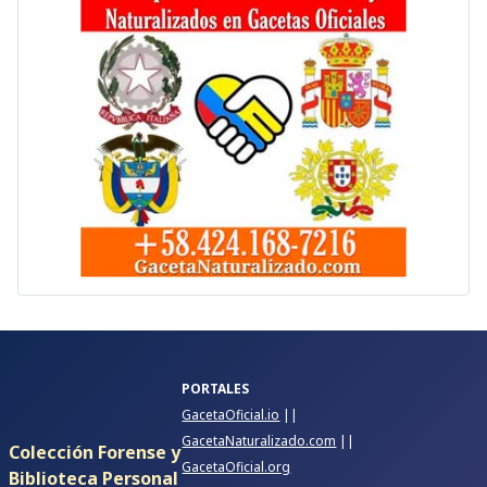
PORTALES
GacetaOficial.io
||
GacetaNaturalizado.com
||
Colección Forense y
GacetaOficial.org
Biblioteca Personal