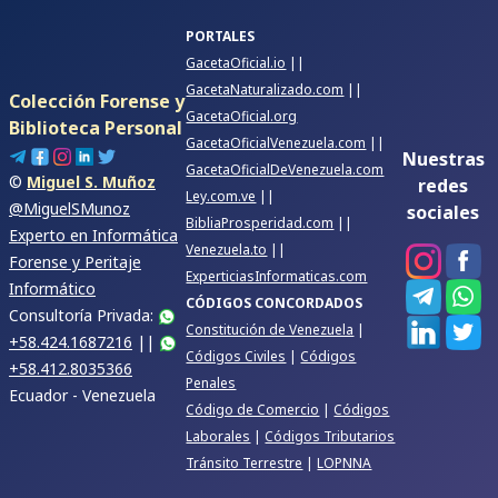
PORTALES
GacetaOficial.io
||
GacetaNaturalizado.com
||
Colección Forense y
GacetaOficial.org
Biblioteca Personal
GacetaOficialVenezuela.com
||
Nuestras
GacetaOficialDeVenezuela.com
©
Miguel S. Muñoz
redes
Ley.com.ve
||
@MiguelSMunoz
sociales
BibliaProsperidad.com
||
Experto en Informática
Venezuela.to
||
Forense y Peritaje
ExperticiasInformaticas.com
Informático
CÓDIGOS CONCORDADOS
Consultoría Privada:
Constitución de Venezuela
|
+58.424.1687216
||
Códigos Civiles
|
Códigos
+58.412.8035366
Penales
Ecuador - Venezuela
Código de Comercio
|
Códigos
Laborales
|
Códigos Tributarios
Tránsito Terrestre
|
LOPNNA