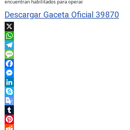
encuentran habilitados para operar.
Descargar Gaceta Oficial 39870
X
WhatsApp
Telegram
Message
Facebook
Messenger
LinkedIn
Skype
Google
Translate
Tumblr
Pinterest