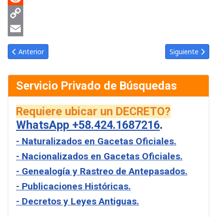
Reddit
Copy
Link
Email
Artículo anterior: Gaceta Oficial de Venezuela #39869 del jueves
Artículo siguie
Anterior
Siguiente
Servicio Privado de Búsquedas
Requiere ubicar un DECRETO?
WhatsApp +58.424.1687216
.
- Naturalizados en Gacetas Oficiales.
- Nacionalizados en Gacetas Oficiales.
- Genealogía y Rastreo de Antepasados.
- Publicaciones Históricas.
- Decretos y Leyes Antiguas.