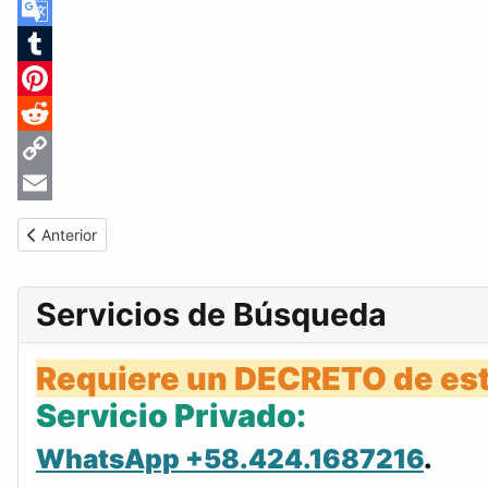
Skype
Google
Translate
Tumblr
Pinterest
Reddit
Copy
Link
Email
Artículo anterior: Gaceta Oficial de Venezuela #33977 del mart
Anterior
Servicios de Búsqueda
Requiere un DECRETO de est
Servicio Privado:
WhatsApp +58.424.1687216
.