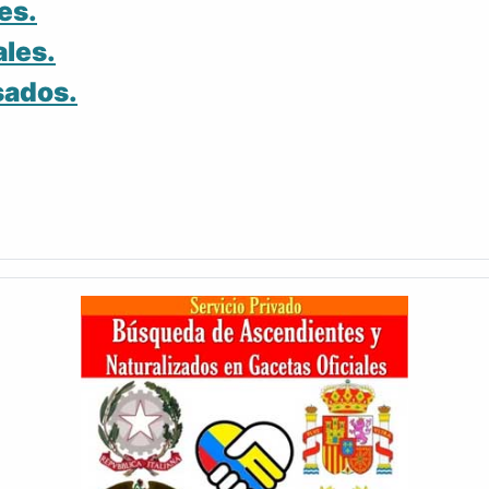
es.
ales.
sados.