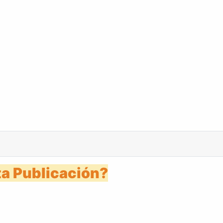
es 31 mayo 1988
a Publicación?