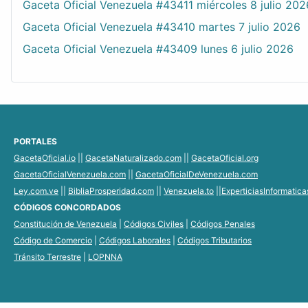
Gaceta Oficial Venezuela #43411 miércoles 8 julio 202
Gaceta Oficial Venezuela #43410 martes 7 julio 2026
Gaceta Oficial Venezuela #43409 lunes 6 julio 2026
PORTALES
GacetaOficial.io
||
GacetaNaturalizado.com
||
GacetaOficial.org
GacetaOficialVenezuela.com
||
GacetaOficialDeVenezuela.com
Ley.com.ve
||
BibliaProsperidad.com
||
Venezuela.to
||
ExperticiasInformatic
CÓDIGOS CONCORDADOS
Constitución de Venezuela
|
Códigos Civiles
|
Códigos Penales
Código de Comercio
|
Códigos Laborales
|
Códigos Tributarios
Tránsito Terrestre
|
LOPNNA