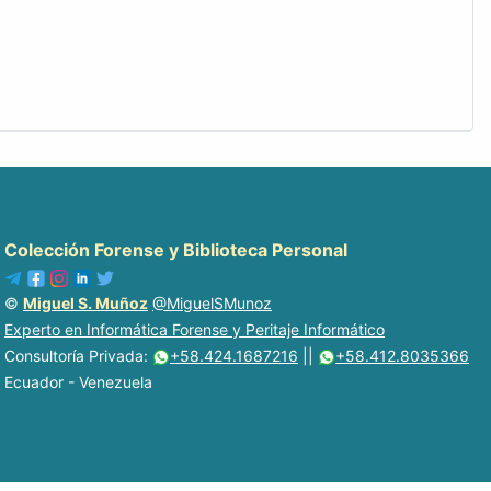
Colección Forense y Biblioteca Personal
©
Miguel S. Muñoz
@MiguelSMunoz
Experto en Informática Forense y Peritaje Informático
Consultoría Privada:
+58.424.1687216
||
+58.412.8035366
Ecuador - Venezuela