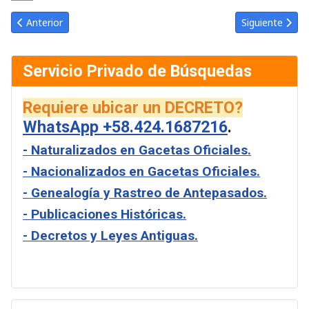
Link
Email
Artículo anterior: Gaceta Oficial de Venezuela #34059 del lunes 
Artículo sigui
Anterior
Siguiente
Servicio Privado de Búsquedas
Requiere ubicar un DECRETO?
WhatsApp +58.424.1687216
.
- Naturalizados en Gacetas Oficiales.
- Nacionalizados en Gacetas Oficiales.
- Genealogía y Rastreo de Antepasados.
- Publicaciones Históricas.
- Decretos y Leyes Antiguas.