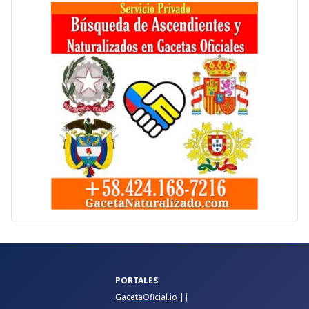
PORTALES
GacetaOficial.io
||