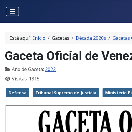
Está aquí:
Inicio
Gacetas
Década 2020s
Gacetas 
Gaceta Oficial de Ven
Año de Gaceta:
2022
Visitas: 1315
Defensa
Tribunal Supremo de Justicia
Ministerio P