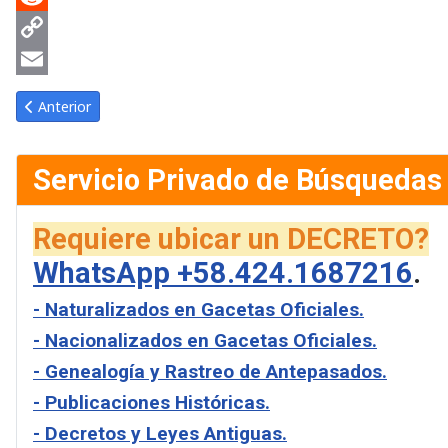
Reddit
Copy
Link
Email
Artículo anterior: Gaceta Oficial de Venezuela #42459 del vierne
Anterior
Servicio Privado de Búsquedas
Requiere ubicar un DECRETO?
WhatsApp +58.424.1687216
.
- Naturalizados en Gacetas Oficiales.
- Nacionalizados en Gacetas Oficiales.
- Genealogía y Rastreo de Antepasados.
- Publicaciones Históricas.
- Decretos y Leyes Antiguas.