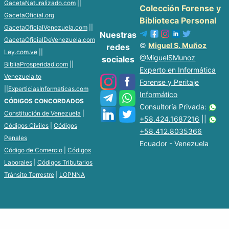
GacetaNaturalizado.com
||
Colección Forense y
GacetaOficial.org
Biblioteca Personal
GacetaOficialVenezuela.com
||
Nuestras
GacetaOficialDeVenezuela.com
©
Miguel S. Muñoz
redes
Ley.com.ve
||
@MiguelSMunoz
sociales
BibliaProsperidad.com
||
Experto en Informática
Venezuela.to
Forense y Peritaje
||
ExperticiasInformaticas.com
Informático
CÓDIGOS CONCORDADOS
Consultoría Privada:
Constitución de Venezuela
|
+58.424.1687216
||
Códigos Civiles
|
Códigos
+58.412.8035366
Penales
Ecuador - Venezuela
Código de Comercio
|
Códigos
Laborales
|
Códigos Tributarios
Tránsito Terrestre
|
LOPNNA