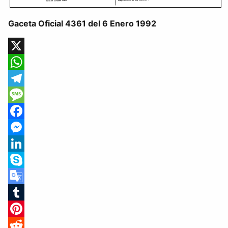
Gaceta Oficial 4361 del 6 Enero 1992
X
WhatsApp
Telegram
Message
Facebook
Messenger
LinkedIn
Skype
Google
Translate
Tumblr
Pinterest