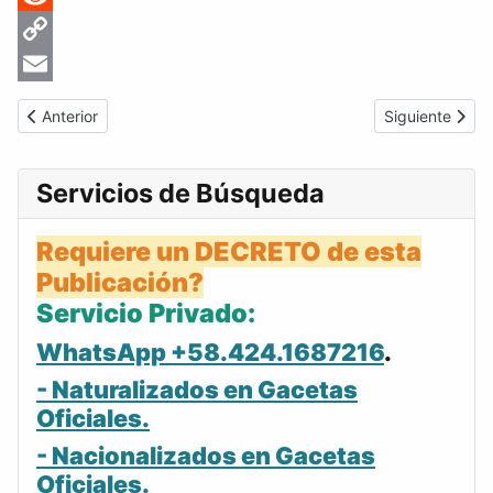
Reddit
Copy
Link
Email
Artículo anterior: Gaceta Oficial de Venezuela #4360 del lunes 
Artículo siguie
Anterior
Siguiente
Servicios de Búsqueda
Requiere un DECRETO de esta
Publicación?
Servicio Privado:
WhatsApp +58.424.1687216
.
- Naturalizados en Gacetas
Oficiales.
- Nacionalizados en Gacetas
Oficiales.