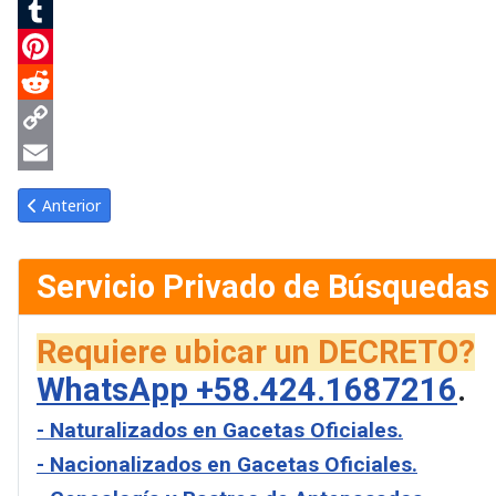
Google
Translate
Tumblr
Pinterest
Reddit
Copy
Link
Email
Artículo anterior: Gaceta Oficial de Venezuela #38509 del lunes 
Anterior
Servicio Privado de Búsquedas
Requiere ubicar un DECRETO?
WhatsApp +58.424.1687216
.
- Naturalizados en Gacetas Oficiales.
- Nacionalizados en Gacetas Oficiales.