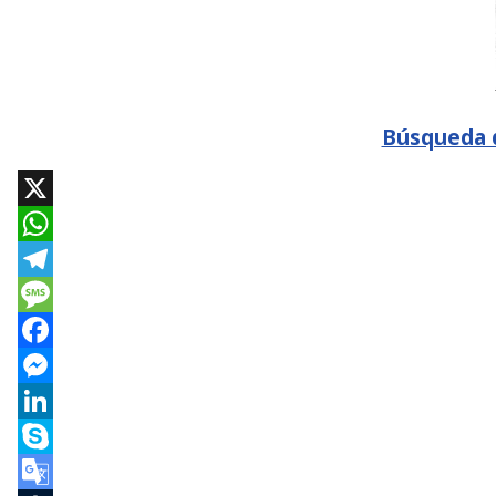
Búsqueda d
X
WhatsApp
Telegram
Message
Facebook
Messenger
LinkedIn
Skype