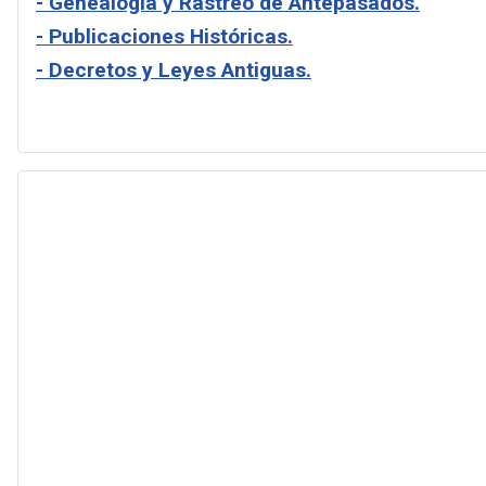
- Genealogía y Rastreo de Antepasados.
- Publicaciones Históricas.
- Decretos y Leyes Antiguas.