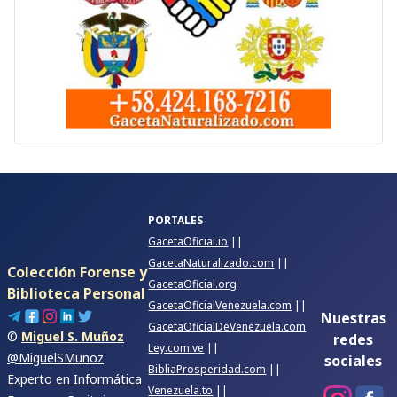
PORTALES
GacetaOficial.io
||
GacetaNaturalizado.com
||
Colección Forense y
GacetaOficial.org
Biblioteca Personal
GacetaOficialVenezuela.com
||
Nuestras
GacetaOficialDeVenezuela.com
©
Miguel S. Muñoz
redes
Ley.com.ve
||
@MiguelSMunoz
sociales
BibliaProsperidad.com
||
Experto en Informática
Venezuela.to
||