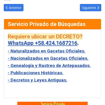
Link
Email
Artículo anterior: Gaceta Oficial de Venezuela #26238 del miércol
Artículo siguie
Anterior
Siguiente
Servicio Privado de Búsquedas
Requiere ubicar un DECRETO?
WhatsApp +58.424.1687216
.
- Naturalizados en Gacetas Oficiales.
- Nacionalizados en Gacetas Oficiales.
- Genealogía y Rastreo de Antepasados.
- Publicaciones Históricas.
- Decretos y Leyes Antiguas.