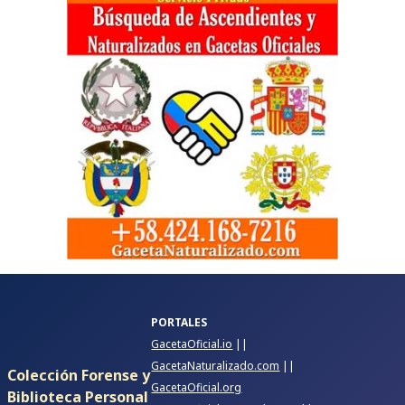
PORTALES
GacetaOficial.io
||
GacetaNaturalizado.com
||
Colección Forense y
GacetaOficial.org
Biblioteca Personal