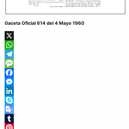
Gaceta Oficial 614 del 4 Mayo 1960
X
WhatsApp
Telegram
Message
Facebook
Messenger
LinkedIn
Skype
Google
Translate
Tumblr