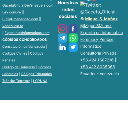
Nuestras
GacetaOficialDeVenezuela.com
redes
Ley.com.ve
||
sociales
©
Miguel S. Muñoz
BibliaProsperidad.com
||
@MiguelSMunoz
Venezuela.to
Experto en Informática
||
ExperticiasInformaticas.com
Forense y Peritaje
CÓDIGOS CONCORDADOS
Informático
Constitución de Venezuela
|
Consultoría Privada:
Códigos Civiles
|
Códigos
+58.424.1687216
||
Penales
+58.412.8035366
Código de Comercio
|
Códigos
Ecuador - Venezuela
Laborales
|
Códigos Tributarios
Tránsito Terrestre
|
LOPNNA