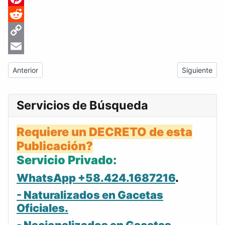
Pinterest
Reddit
Copy
Link
Email
Artículo anterior: Gaceta Oficial de Venezuela #26244 del miér
Artículo sig
Anterior
Siguiente
Servicios de Búsqueda
Requiere un DECRETO de esta
Publicación?
Servicio Privado:
WhatsApp +58.424.1687216
.
- Naturalizados en Gacetas
Oficiales.