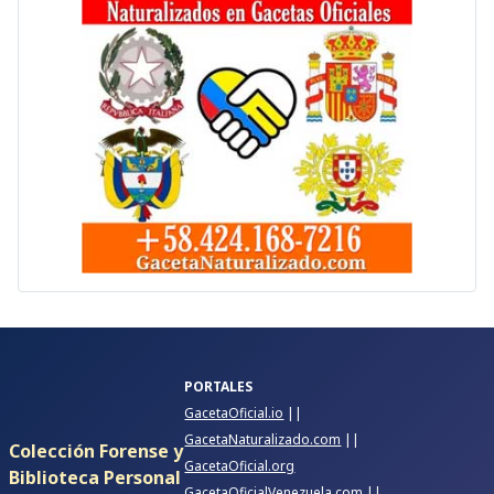
PORTALES
GacetaOficial.io
||
GacetaNaturalizado.com
||
Colección Forense y
GacetaOficial.org
Biblioteca Personal
GacetaOficialVenezuela.com
||