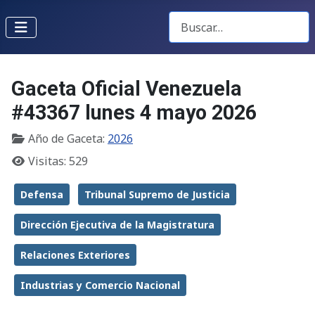
Buscar Gacetas
Gaceta Oficial Venezuela
#43367 lunes 4 mayo 2026
Año de Gaceta:
2026
Visitas: 529
Defensa
Tribunal Supremo de Justicia
Dirección Ejecutiva de la Magistratura
Relaciones Exteriores
Industrias y Comercio Nacional