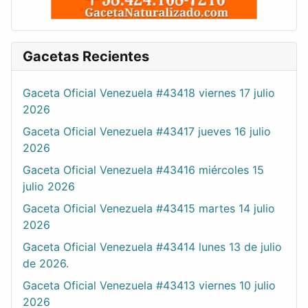
Gacetas Recientes
Gaceta Oficial Venezuela #43418 viernes 17 julio
2026
Gaceta Oficial Venezuela #43417 jueves 16 julio
2026
Gaceta Oficial Venezuela #43416 miércoles 15
julio 2026
Gaceta Oficial Venezuela #43415 martes 14 julio
2026
Gaceta Oficial Venezuela #43414 lunes 13 de julio
de 2026.
Gaceta Oficial Venezuela #43413 viernes 10 julio
2026