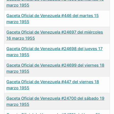
marzo 1955
Gaceta Oficial de Venezuela #446 del martes 15
marzo 1955
Gaceta Oficial de Venezuela #24697 del miércoles
16 marzo 1955
Gaceta Oficial de Venezuela #24698 del jueves 17
marzo 1955
Gaceta Oficial de Venezuela #24699 del viernes 18
marzo 1955
Gaceta Oficial de Venezuela #447 del viernes 18
marzo 1955
Gaceta Oficial de Venezuela #24700 del sábado 19
marzo 1955