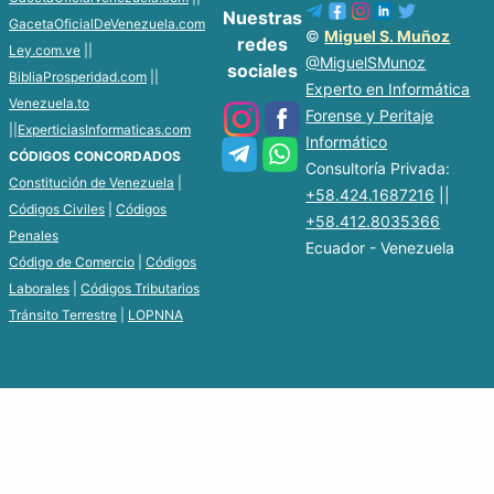
Nuestras
GacetaOficialDeVenezuela.com
©
Miguel S. Muñoz
redes
Ley.com.ve
||
@MiguelSMunoz
sociales
BibliaProsperidad.com
||
Experto en Informática
Venezuela.to
Forense y Peritaje
||
ExperticiasInformaticas.com
Informático
CÓDIGOS CONCORDADOS
Consultoría Privada:
Constitución de Venezuela
|
+58.424.1687216
||
Códigos Civiles
|
Códigos
+58.412.8035366
Penales
Ecuador - Venezuela
Código de Comercio
|
Códigos
Laborales
|
Códigos Tributarios
Tránsito Terrestre
|
LOPNNA