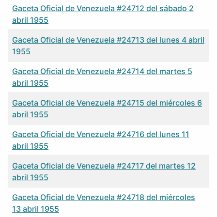
Gaceta Oficial de Venezuela #24712 del sábado 2
abril 1955
Gaceta Oficial de Venezuela #24713 del lunes 4 abril
1955
Gaceta Oficial de Venezuela #24714 del martes 5
abril 1955
Gaceta Oficial de Venezuela #24715 del miércoles 6
abril 1955
Gaceta Oficial de Venezuela #24716 del lunes 11
abril 1955
Gaceta Oficial de Venezuela #24717 del martes 12
abril 1955
Gaceta Oficial de Venezuela #24718 del miércoles
13 abril 1955