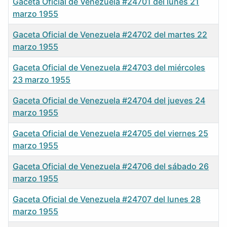
Gaceta Oficial de Venezuela #24701 del lunes 21
marzo 1955
Gaceta Oficial de Venezuela #24702 del martes 22
marzo 1955
Gaceta Oficial de Venezuela #24703 del miércoles
23 marzo 1955
Gaceta Oficial de Venezuela #24704 del jueves 24
marzo 1955
Gaceta Oficial de Venezuela #24705 del viernes 25
marzo 1955
Gaceta Oficial de Venezuela #24706 del sábado 26
marzo 1955
Gaceta Oficial de Venezuela #24707 del lunes 28
marzo 1955