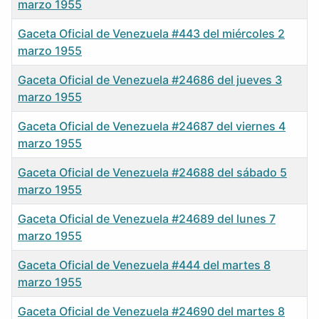
marzo 1955
Gaceta Oficial de Venezuela #443 del miércoles 2
marzo 1955
Gaceta Oficial de Venezuela #24686 del jueves 3
marzo 1955
Gaceta Oficial de Venezuela #24687 del viernes 4
marzo 1955
Gaceta Oficial de Venezuela #24688 del sábado 5
marzo 1955
Gaceta Oficial de Venezuela #24689 del lunes 7
marzo 1955
Gaceta Oficial de Venezuela #444 del martes 8
marzo 1955
Gaceta Oficial de Venezuela #24690 del martes 8