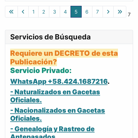
Gacetas
1
2
3
4
5
6
7
Página 5 de 7
Servicios de Búsqueda
Requiere un DECRETO de esta
Publicación?
Servicio Privado:
WhatsApp +58.424.1687216
.
- Naturalizados en Gacetas
Oficiales.
- Nacionalizados en Gacetas
Oficiales.
- Genealogía y Rastreo de
Antepasados.