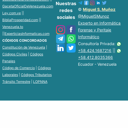
Nuestras
GacetaOficialDeVenezuela.com
©
Miguel S. Muñoz
redes
Ley.com.ve
||
@MiguelSMunoz
sociales
BibliaProsperidad.com
||
Experto en Informática
Venezuela.to
Forense y Peritaje
||
ExperticiasInformaticas.com
Informático
CÓDIGOS CONCORDADOS
Consultoría Privada:
Constitución de Venezuela
|
+58.424.1687216
||
Códigos Civiles
|
Códigos
+58.412.8035366
Penales
Ecuador - Venezuela
Código de Comercio
|
Códigos
Laborales
|
Códigos Tributarios
Tránsito Terrestre
|
LOPNNA