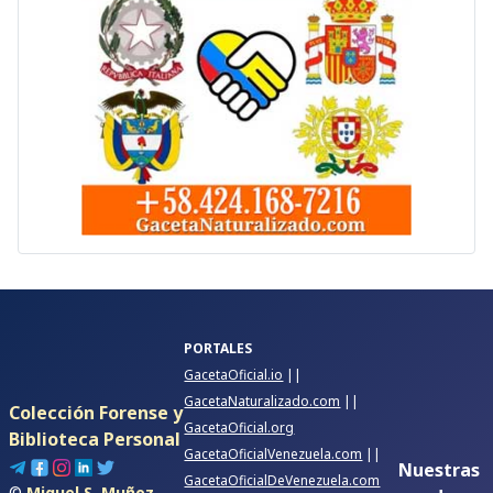
PORTALES
GacetaOficial.io
||
GacetaNaturalizado.com
||
Colección Forense y
GacetaOficial.org
Biblioteca Personal
GacetaOficialVenezuela.com
||
Nuestras
GacetaOficialDeVenezuela.com
©
Miguel S. Muñoz