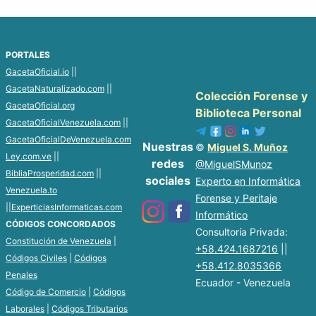
PORTALES
GacetaOficial.io
||
GacetaNaturalizado.com
||
Colección Forense y
GacetaOficial.org
Biblioteca Personal
GacetaOficialVenezuela.com
||
GacetaOficialDeVenezuela.com
Nuestras
©
Miguel S. Muñoz
Ley.com.ve
||
redes
@MiguelSMunoz
BibliaProsperidad.com
||
sociales
Experto en Informática
Venezuela.to
Forense y Peritaje
||
ExperticiasInformaticas.com
Informático
CÓDIGOS CONCORDADOS
Consultoría Privada:
Constitución de Venezuela
|
+58.424.1687216
||
Códigos Civiles
|
Códigos
+58.412.8035366
Penales
Ecuador - Venezuela
Código de Comercio
|
Códigos
Laborales
|
Códigos Tributarios