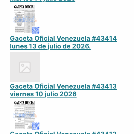
Gaceta Oficial Venezuela #43414
lunes 13 de julio de 2026.
Gaceta Oficial Venezuela #43413
viernes 10 julio 2026