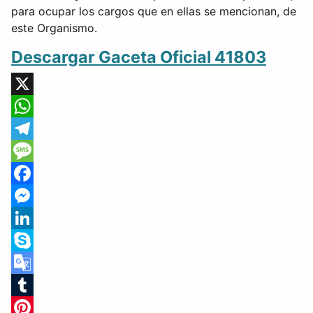
para ocupar los cargos que en ellas se mencionan, de
este Organismo.
Descargar Gaceta Oficial 41803
X
WhatsApp
Telegram
Message
Facebook
Messenger
LinkedIn
Skype
Google
Translate
Tumblr