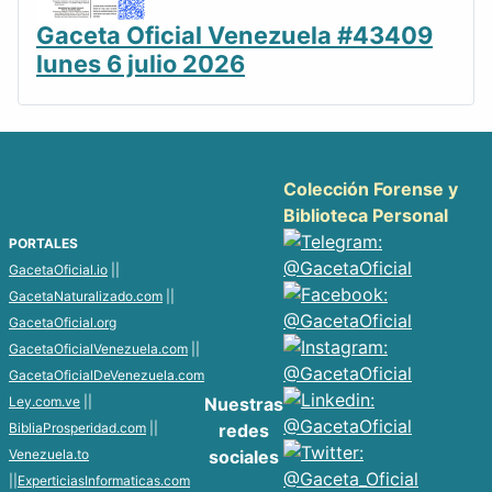
Gaceta Oficial Venezuela #43409
lunes 6 julio 2026
Colección Forense y
Biblioteca Personal
PORTALES
GacetaOficial.io
||
GacetaNaturalizado.com
||
GacetaOficial.org
GacetaOficialVenezuela.com
||
GacetaOficialDeVenezuela.com
Ley.com.ve
||
Nuestras
BibliaProsperidad.com
||
redes
Venezuela.to
sociales
||
ExperticiasInformaticas.com